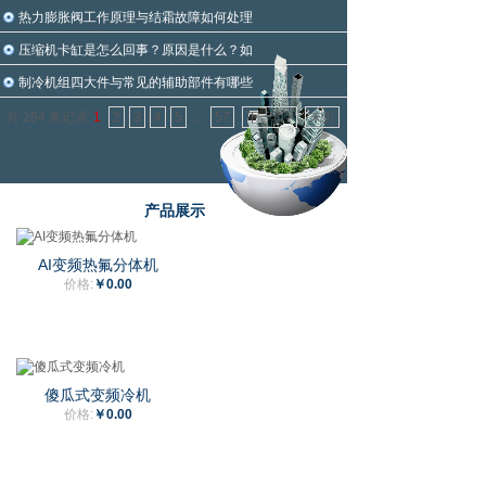
热力膨胀阀工作原理与结霜故障如何处理
压缩机卡缸是怎么回事？原因是什么？如
制冷机组四大件与常见的辅助部件有哪些
共 284 条记录
1
2
3
4
5
…
57
下一页>
末页
产品展示
AI变频热氟分体机
价格:
￥0.00
傻瓜式变频冷机
价格:
￥0.00